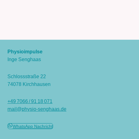
Physioimpulse
Inge Senghaas
Schlossstraße 22
74078 Kirchhausen
+49 7066 / 91 18 071
mail@physio-senghaas.de
WhatsApp Nachricht