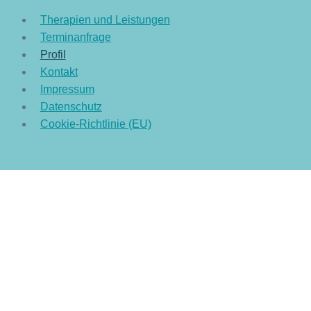
Therapien und Leistungen
Terminanfrage
Profil
Kontakt
Impressum
Datenschutz
Cookie-Richtlinie (EU)
Start
Untermenü
Therapien und Leistungen
umschalten
Klassische Krankengymnastik
Manuelle Therapie
Manuelle Lymphdrainage
Profil
Kontakt