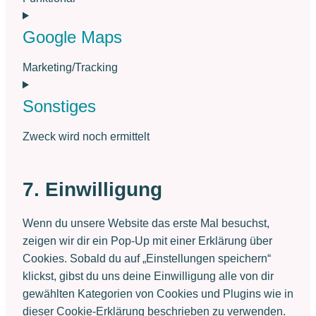
Consent
to
Google Maps
service
Marketing/Tracking
wordpress
Consent
to
Sonstiges
service
Zweck wird noch ermittelt
google-
Consent
maps
to
7. Einwilligung
service
sonstiges
Wenn du unsere Website das erste Mal besuchst,
zeigen wir dir ein Pop-Up mit einer Erklärung über
Cookies. Sobald du auf „Einstellungen speichern“
klickst, gibst du uns deine Einwilligung alle von dir
gewählten Kategorien von Cookies und Plugins wie in
dieser Cookie-Erklärung beschrieben zu verwenden.