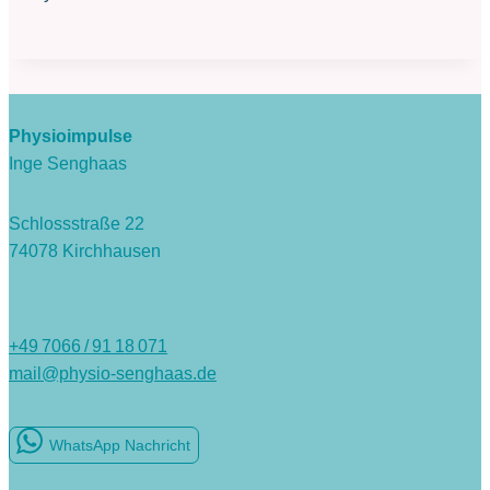
Physioimpulse
Inge Senghaas
Schlossstraße 22
74078 Kirchhausen
+49 7066 / 91 18 071
mail@physio-senghaas.de
WhatsApp Nachricht